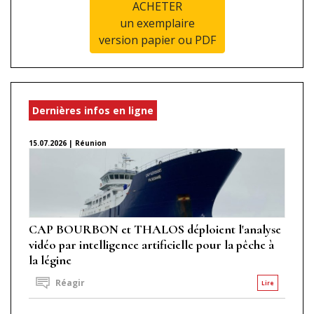
ACHETER
un exemplaire
version papier ou PDF
Dernières infos en ligne
15.07.2026 | Réunion
CAP BOURBON et THALOS déploient l'analyse
vidéo par intelligence artificielle pour la pêche à
la légine
Réagir
Lire