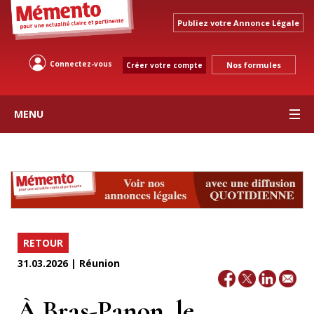
Publiez votre Annonce Légale
Connectez-vous
Nos formules
Créer votre compte
MENU
RETOUR
31.03.2026 | Réunion
À Bras-Panon, le