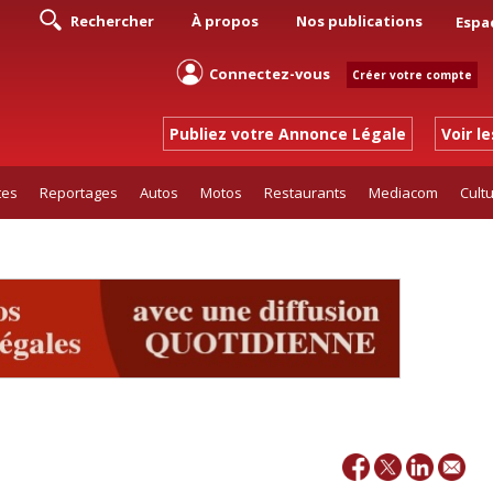
Rechercher
À propos
Nos publications
Espa
Connectez-vous
Créer votre compte
Publiez votre Annonce Légale
Voir l
tes
Reportages
Autos
Motos
Restaurants
Mediacom
Cult