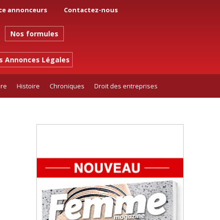
ce annonceurs
Contactez-nous
Nos formules
es Annonces Légales
ure
Histoire
Chroniques
Droit des entreprises