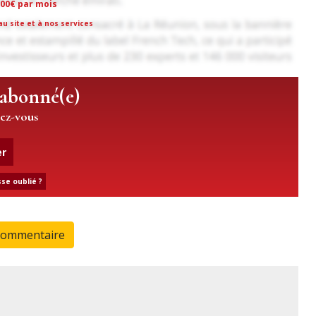
,00€ par mois
u site et à nos services
 abonné(e)
iez-vous
er
se oublié ?
commentaire