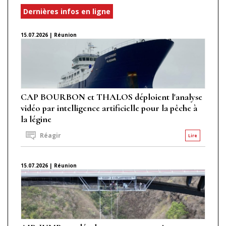
Dernières infos en ligne
15.07.2026 | Réunion
CAP BOURBON et THALOS déploient l'analyse
vidéo par intelligence artificielle pour la pêche à
la légine
Réagir
Lire
15.07.2026 | Réunion