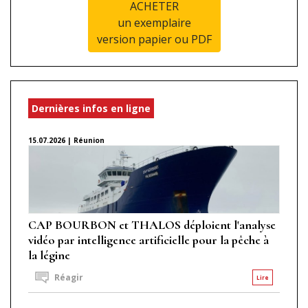
ACHETER
un exemplaire
version papier ou PDF
Dernières infos en ligne
15.07.2026 | Réunion
CAP BOURBON et THALOS déploient l'analyse
vidéo par intelligence artificielle pour la pêche à
la légine
Réagir
Lire