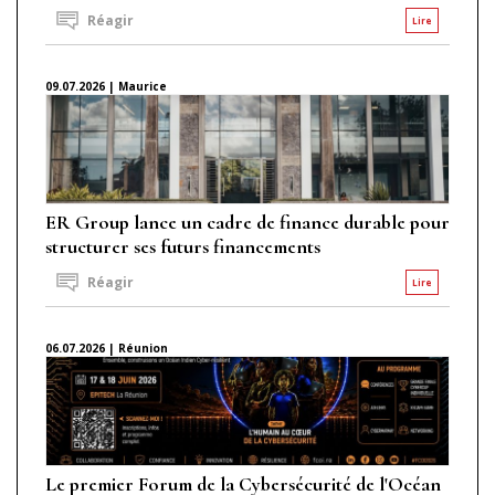
Réagir
Lire
09.07.2026 | Maurice
ER Group lance un cadre de finance durable pour
structurer ses futurs financements
Réagir
Lire
06.07.2026 | Réunion
Le premier Forum de la Cybersécurité de l'Océan