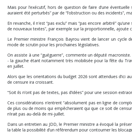
Mais pour l’exécutif, hors de question de faire d’une éventuelle
auraient été perturbés” par de “l’obstruction ou des incidents”,
En revanche, il n’est “pas exclu” mais “pas encore arbitré” qu’une
de nouveaux textes”, par exemple sur la proportionnelle, ajoute
Le Premier ministre François Bayrou vient de lancer un cycle d
mode de scrutin pour les prochaines législatives.
On assiste à une “guéguerre”, commente un député macroniste. Sel
- la gauche étant notamment très mobilisée pour la fête du Travai
en juillet.
Alors que les orientations du budget 2026 sont attendues d’ici au 14
de censure ira croissant.
“Soit ils n’ont pas de textes, pas d’idées” pour une session extraord
Ces considérations n’entrent “absolument pas en ligne de compte
de plus ou de moins qui empêcheraient qui que ce soit de censur
n’irait pas au-delà de mi-juillet.
Dans un entretien au JDD, le Premier ministre a évoqué la présent
la table la possibilité d’un référendum pour contourner les bloc