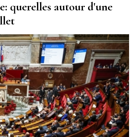
: querelles autour d'une
llet