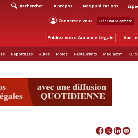
Rechercher
À propos
Nos publications
Espa
Connectez-vous
Créer votre compte
Publiez votre Annonce Légale
Voir l
tes
Reportages
Autos
Motos
Restaurants
Mediacom
Cult