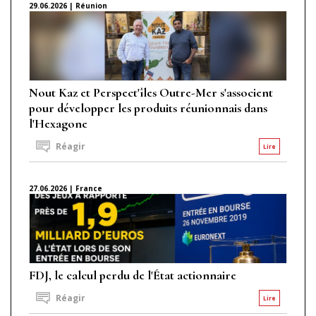
29.06.2026 | Réunion
Nout Kaz et Perspect'îles Outre-Mer s'associent
pour développer les produits réunionnais dans
l'Hexagone
Réagir
Lire
27.06.2026 | France
FDJ, le calcul perdu de l'État actionnaire
Réagir
Lire