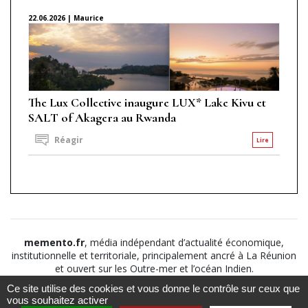
22.06.2026 | Maurice
The Lux Collective inaugure LUX* Lake Kivu et
SALT of Akagera au Rwanda
Réagir
Lire
memento.fr
, média indépendant d’actualité économique,
institutionnelle et territoriale, principalement ancré à La Réunion
et ouvert sur les Outre-mer et l’océan Indien.
Ce site utilise des cookies et vous donne le contrôle sur ceux que
©2026
Suivez nous sur
À propos
-
Notice légale
-
vous souhaitez activer