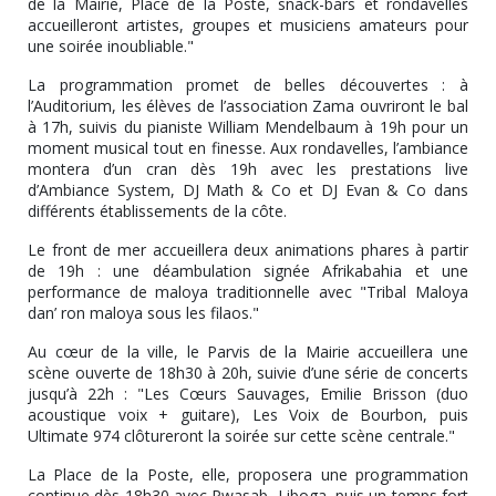
de la Mairie, Place de la Poste, snack-bars et rondavelles
accueilleront artistes, groupes et musiciens amateurs pour
une soirée inoubliable."
La programmation promet de belles découvertes : à
l’Auditorium, les élèves de l’association Zama ouvriront le bal
à 17h, suivis du pianiste William Mendelbaum à 19h pour un
moment musical tout en finesse. Aux rondavelles, l’ambiance
montera d’un cran dès 19h avec les prestations live
d’Ambiance System, DJ Math & Co et DJ Evan & Co dans
différents établissements de la côte.
Le front de mer accueillera deux animations phares à partir
de 19h : une déambulation signée Afrikabahia et une
performance de maloya traditionnelle avec "Tribal Maloya
dan’ ron maloya sous les filaos."
Au cœur de la ville, le Parvis de la Mairie accueillera une
scène ouverte de 18h30 à 20h, suivie d’une série de concerts
jusqu’à 22h : "Les Cœurs Sauvages, Emilie Brisson (duo
acoustique voix + guitare), Les Voix de Bourbon, puis
Ultimate 974 clôtureront la soirée sur cette scène centrale."
La Place de la Poste, elle, proposera une programmation
continue dès 18h30 avec Pwasab, Liboga, puis un temps fort