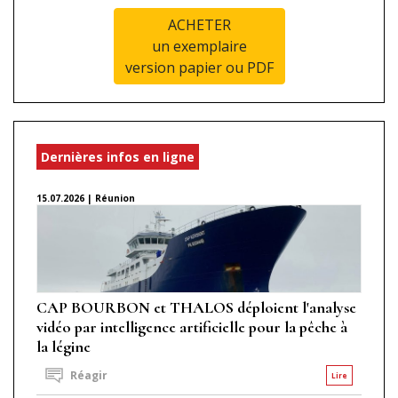
ACHETER
un exemplaire
version papier ou PDF
Dernières infos en ligne
15.07.2026 | Réunion
CAP BOURBON et THALOS déploient l'analyse
vidéo par intelligence artificielle pour la pêche à
la légine
Réagir
Lire