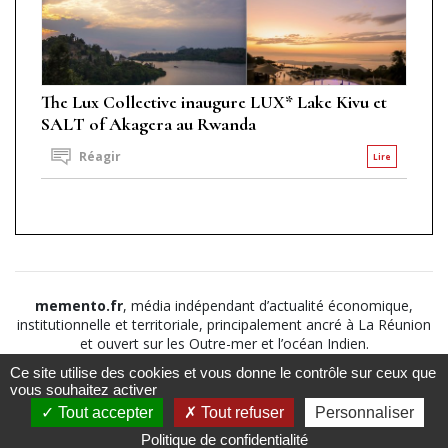
The Lux Collective inaugure LUX* Lake Kivu et
SALT of Akagera au Rwanda
Réagir
Lire
memento.fr
, média indépendant d’actualité économique,
institutionnelle et territoriale, principalement ancré à La Réunion
et ouvert sur les Outre-mer et l’océan Indien.
Ce site utilise des cookies et vous donne le contrôle sur ceux que
©2026
Suivez nous sur
À propos
-
Notice légale
-
vous souhaitez activer
Le
Politique de
Tout accepter
Tout refuser
Personnaliser
Mémento
confidentialité
-
CGV
-
CGU
Politique de confidentialité