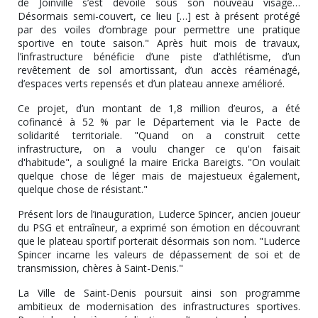
de Joinville s’est dévoilé sous son nouveau visage…
Désormais semi-couvert, ce lieu […] est à présent protégé
par des voiles d’ombrage pour permettre une pratique
sportive en toute saison." Après huit mois de travaux,
l’infrastructure bénéficie d’une piste d’athlétisme, d’un
revêtement de sol amortissant, d’un accès réaménagé,
d’espaces verts repensés et d’un plateau annexe amélioré.
Ce projet, d’un montant de 1,8 million d’euros, a été
cofinancé à 52 % par le Département via le Pacte de
solidarité territoriale. "Quand on a construit cette
infrastructure, on a voulu changer ce qu'on faisait
d'habitude", a souligné la maire Ericka Bareigts. "On voulait
quelque chose de léger mais de majestueux également,
quelque chose de résistant."
Présent lors de l’inauguration, Luderce Spincer, ancien joueur
du PSG et entraîneur, a exprimé son émotion en découvrant
que le plateau sportif porterait désormais son nom. "Luderce
Spincer incarne les valeurs de dépassement de soi et de
transmission, chères à Saint-Denis."
La Ville de Saint-Denis poursuit ainsi son programme
ambitieux de modernisation des infrastructures sportives.