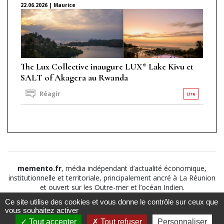
22.06.2026 | Maurice
The Lux Collective inaugure LUX* Lake Kivu et
SALT of Akagera au Rwanda
Réagir
Lire
memento.fr
, média indépendant d’actualité économique,
institutionnelle et territoriale, principalement ancré à La Réunion
et ouvert sur les Outre-mer et l’océan Indien.
Ce site utilise des cookies et vous donne le contrôle sur ceux que
©2026
Suivez nous sur
À propos
-
Notice légale
-
vous souhaitez activer
Le
Politique de
Tout accepter
Tout refuser
Personnaliser