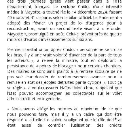
des trois journées qu’elle vient passer dans le 101e
département français. Le cyclone Chido, d’une intensité
inédite à Mayotte, a touché l’île le 14 décembre 2024, faisant
40 morts et 41 disparus selon le bilan officiel. Le Parlement a
adopté dès février un projet de loi d’urgence pour la
reconstruction, avant un second texte visant à « refonder
Mayotte », promulgué en août. Celui-ci prévoit près de quatre
milliards d’euros d’investissements sur six ans.
Premier constat un an après Chido, « personne ne se croise
les bras, il y a une vraie volonté d’avancer de la part de tous
les acteurs », a relevé la ministre, tout en déplorant la
persistance de « points de blocage » pour certains chantiers.
Des maires se sont ainsi plaints à la rentrée scolaire de ne
pas voir leur dossier de remboursement avancer pour la
remise en état des écoles détruites par le cyclone. « Tout ça
se règle », a voulu rassurer Naïma Moutchou, rappelant que
l’État pouvait accompagner les collectivités sur le volet
administratif et en ingénierie.
« Nous avons allégé les normes au maximum de ce que
nous pouvions faire, mais il y a un cadre qui doit être
respecté », a-t-elle fait valoir, soulignant que le rôle de l’État
était aussi de contrôler l’utilisation des crédits