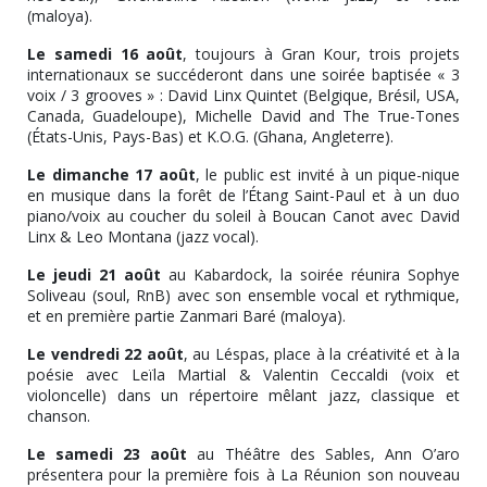
(maloya).
Le samedi 16 août
, toujours à Gran Kour, trois projets
internationaux se succéderont dans une soirée baptisée « 3
voix / 3 grooves » : David Linx Quintet (Belgique, Brésil, USA,
Canada, Guadeloupe), Michelle David and The True-Tones
(États-Unis, Pays-Bas) et K.O.G. (Ghana, Angleterre).
Le dimanche 17 août
, le public est invité à un pique-nique
en musique dans la forêt de l’Étang Saint-Paul et à un duo
piano/voix au coucher du soleil à Boucan Canot avec David
Linx & Leo Montana (jazz vocal).
Le jeudi 21 août
au Kabardock, la soirée réunira Sophye
Soliveau (soul, RnB) avec son ensemble vocal et rythmique,
et en première partie Zanmari Baré (maloya).
Le vendredi 22 août
, au Léspas, place à la créativité et à la
poésie avec Leïla Martial & Valentin Ceccaldi (voix et
violoncelle) dans un répertoire mêlant jazz, classique et
chanson.
Le samedi 23 août
au Théâtre des Sables, Ann O’aro
présentera pour la première fois à La Réunion son nouveau