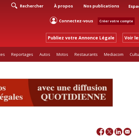
Rechercher
À propos
Nos publications
Espa
Connectez-vous
Créer votre compte
Publiez votre Annonce Légale
Voir l
tes
Reportages
Autos
Motos
Restaurants
Mediacom
Cult