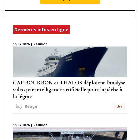
Dernières infos en ligne
15.07.2026 | Réunion
CAP BOURBON et THALOS déploient l'analyse
vidéo par intelligence artificielle pour la pêche à
la légine
Réagir
Lire
15.07.2026 | Réunion