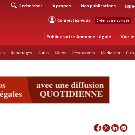
Rechercher
À propos
Nos publications
Espa
Connectez-vous
Créer votre compte
Publiez votre Annonce Légale
Voir l
tes
Reportages
Autos
Motos
Restaurants
Mediacom
Cult