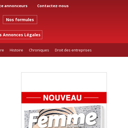
ce annonceurs
Contactez-nous
Nos formules
es Annonces Légales
ure
Histoire
Chroniques
Droit des entreprises