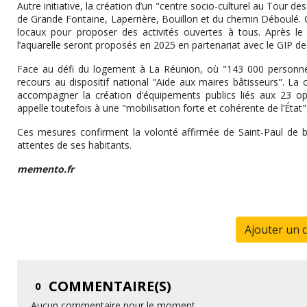
Autre initiative, la création d’un "centre socio-culturel au Tour d
de Grande Fontaine, Laperrière, Bouillon et du chemin Déboulé. Ce
locaux pour proposer des activités ouvertes à tous. Après le su
l’aquarelle seront proposés en 2025 en partenariat avec le GIP de 
Face au défi du logement à La Réunion, où "143 000 personnes
recours au dispositif national "Aide aux maires bâtisseurs". La
accompagner la création d’équipements publics liés aux 23 o
appelle toutefois à une "mobilisation forte et cohérente de l’État
Ces mesures confirment la volonté affirmée de Saint-Paul de bât
attentes de ses habitants.
memento.fr
Ajouter un 
COMMENTAIRE(S)
0
Aucun commentaire pour le moment