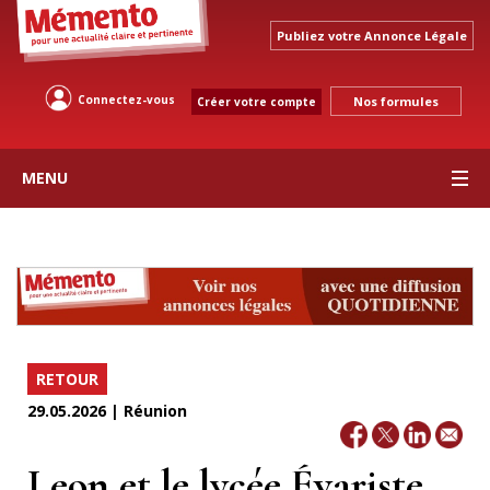
Publiez votre Annonce Légale
Connectez-vous
Nos formules
Créer votre compte
MENU
RETOUR
29.05.2026 | Réunion
Leon et le lycée Évariste