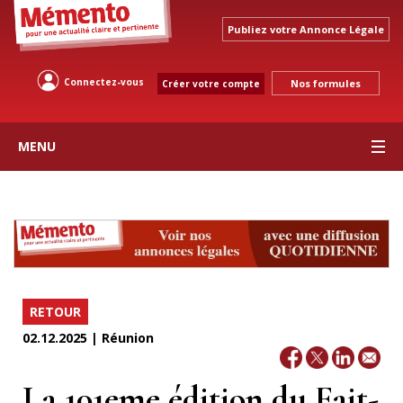
Publiez votre Annonce Légale
Connectez-vous
Nos formules
Créer votre compte
MENU
RETOUR
02.12.2025 | Réunion
La 101eme édition du Fait-