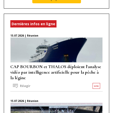
Dernières infos en ligne
15.07.2026 | Réunion
CAP BOURBON et THALOS déploient l'analyse
vidéo par intelligence artificielle pour la pêche à
la légine
Réagir
Lire
15.07.2026 | Réunion