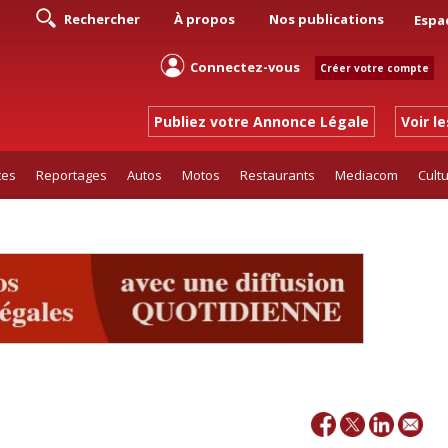
Rechercher
À propos
Nos publications
Espa
Connectez-vous
Créer votre compte
Publiez votre Annonce Légale
Voir l
tes
Reportages
Autos
Motos
Restaurants
Mediacom
Cult