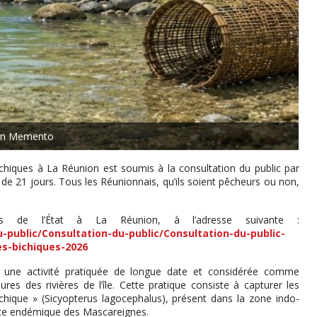
ion Memento
chiques à La Réunion est soumis à la consultation du public par
 de 21 jours. Tous les Réunionnais, qu’ils soient pêcheurs ou non,
es de l’État à La Réunion, à l’adresse suivante :
u-public/Consultation-du-public/Consultation-du-public-
es-bichiques-2026
une activité pratiquée de longue date et considérée comme
res des rivières de l’île. Cette pratique consiste à capturer les
hique » (Sicyopterus lagocephalus), présent dans la zone indo-
spèce endémique des Mascareignes.