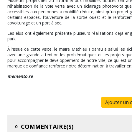
Plusieurs projets liés au littoral et aux mobilités douces ont
réhabilitation de la voie verte avec un éclairage photovoltaïq
accessibles aux personnes à mobilité réduite, ainsi qu’un projet
certains espaces, l’ouverture de la sortie ouest et le renforc
covoiturage et un port à sec.
Les élus ont également présenté plusieurs réalisations déjà enga
park.
À l’issue de cette visite, le maire Mathieu Hoarau a salué les éc
avec une grande attention les problématiques et les projets que
pour accompagner le développement de notre ville, ce qui est une 
marque de confiance renforce notre détermination à travailler ense
memento.re
Ajouter un 
COMMENTAIRE(S)
0