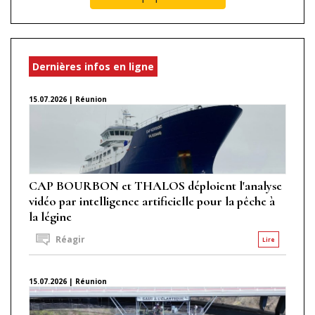
Dernières infos en ligne
15.07.2026 | Réunion
CAP BOURBON et THALOS déploient l'analyse
vidéo par intelligence artificielle pour la pêche à
la légine
Réagir
Lire
15.07.2026 | Réunion