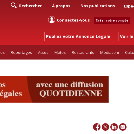
Rechercher
À propos
Nos publications
Espa
Connectez-vous
Créer votre compte
Publiez votre Annonce Légale
Voir l
tes
Reportages
Autos
Motos
Restaurants
Mediacom
Cult