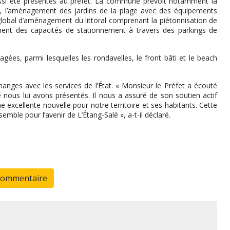
 aussi été présentés au préfet. La commune prévoit notamment la
ue, l’aménagement des jardins de la plage avec des équipements
 global d’aménagement du littoral comprenant la piétonnisation de
ement des capacités de stationnement à travers des parkings de
gées, parmi lesquelles les rondavelles, le front bâti et le beach
hanges avec les services de l’État. « Monsieur le Préfet a écouté
 nous lui avons présentés. Il nous a assuré de son soutien actif
excellente nouvelle pour notre territoire et ses habitants. Cette
mble pour l’avenir de L’Étang-Salé », a-t-il déclaré.
commentaire