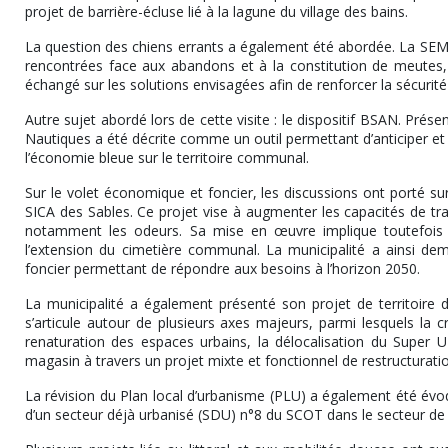
projet de barrière-écluse lié à la lagune du village des bains.
La question des chiens errants a également été abordée. La SEMRR
rencontrées face aux abandons et à la constitution de meutes,
échangé sur les solutions envisagées afin de renforcer la sécurité
Autre sujet abordé lors de cette visite : le dispositif BSAN. Prése
Nautiques a été décrite comme un outil permettant d’anticiper et 
l’économie bleue sur le territoire communal.
Sur le volet économique et foncier, les discussions ont porté su
SICA des Sables. Ce projet vise à augmenter les capacités de tr
notamment les odeurs. Sa mise en œuvre implique toutefois l
l’extension du cimetière communal. La municipalité a ainsi d
foncier permettant de répondre aux besoins à l’horizon 2050.
La municipalité a également présenté son projet de territoire 
s’articule autour de plusieurs axes majeurs, parmi lesquels la cr
renaturation des espaces urbains, la délocalisation du Super U e
magasin à travers un projet mixte et fonctionnel de restructurati
La révision du Plan local d’urbanisme (PLU) a également été évoq
d’un secteur déjà urbanisé (SDU) n°8 du SCOT dans le secteur de 