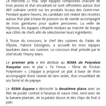
Le mercredi 27 mai, sept équipes composées chacune de
trois jeunes et d’un encadrant se sont affrontées autour d’un
défi culinaire centré sur les produits locaux des Outre-mer.
Pendant quatre heures, les candidats ont réalisé des recettes
autour d’un plat à base de poisson ou de viande accompagné
de trois garnitures pour quatre personnes. La veille de
l’épreuve, les équipes s’étaient rendues au marché de Rungis
aux côtés de chefs afin de sélectionner leurs ingrédients.
À l’issue du concours, le chef des cuisines du Palais de
l’Élysée, Fabrice Desvignes, a accueilli les trois équipes
lauréates dans ses cuisines. Le concours était présidé par le
chef étoilé Thierry Marx.
Le
premier prix
a été attribué au
RSMA de Polynésie
française
avec le plat « Te Fenua – l’Âme de l’Océan
Polynésien ». L’équipe a proposé un plat à base de thon
accompagné d’une raviole de taro violet, d’un croustillant de
uru fumé et de papaye.
Le
RSMA Guyane
a décroché la
deuxième place
avec un
filet de poulet contisé à l’ananas et sauce miel, servi avec de
la banane plantain, de la patate douce et des chips de fruit à
pain.