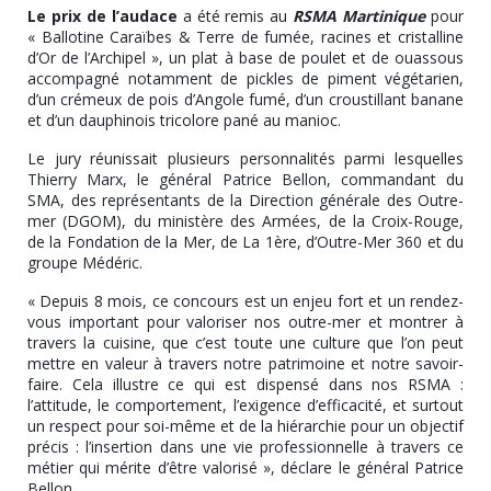
Le prix de l’audace
a été remis au
RSMA Martinique
pour
« Ballotine Caraïbes & Terre de fumée, racines et cristalline
d’Or de l’Archipel », un plat à base de poulet et de ouassous
accompagné notamment de pickles de piment végétarien,
d’un crémeux de pois d’Angole fumé, d’un croustillant banane
et d’un dauphinois tricolore pané au manioc.
Le jury réunissait plusieurs personnalités parmi lesquelles
Thierry Marx, le général Patrice Bellon, commandant du
SMA, des représentants de la Direction générale des Outre-
mer (DGOM), du ministère des Armées, de la Croix-Rouge,
de la Fondation de la Mer, de La 1ère, d’Outre-Mer 360 et du
groupe Médéric.
« Depuis 8 mois, ce concours est un enjeu fort et un rendez-
vous important pour valoriser nos outre-mer et montrer à
travers la cuisine, que c’est toute une culture que l’on peut
mettre en valeur à travers notre patrimoine et notre savoir-
faire. Cela illustre ce qui est dispensé dans nos RSMA :
l’attitude, le comportement, l’exigence d’efficacité, et surtout
un respect pour soi-même et de la hiérarchie pour un objectif
précis : l’insertion dans une vie professionnelle à travers ce
métier qui mérite d’être valorisé », déclare le général Patrice
Bellon.