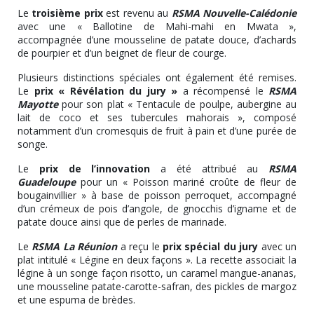
Le
troisième prix
est revenu au
RSMA Nouvelle-Calédonie
avec une « Ballotine de Mahi-mahi en Mwata »,
accompagnée d’une mousseline de patate douce, d’achards
de pourpier et d’un beignet de fleur de courge.
Plusieurs distinctions spéciales ont également été remises.
Le
prix « Révélation du jury »
a récompensé le
RSMA
Mayotte
pour son plat « Tentacule de poulpe, aubergine au
lait de coco et ses tubercules mahorais », composé
notamment d’un cromesquis de fruit à pain et d’une purée de
songe.
Le
prix de l’innovation
a été attribué au
RSMA
Guadeloupe
pour un « Poisson mariné croûte de fleur de
bougainvillier » à base de poisson perroquet, accompagné
d’un crémeux de pois d’angole, de gnocchis d’igname et de
patate douce ainsi que de perles de marinade.
Le
RSMA La Réunion
a reçu le
prix spécial du jury
avec un
plat intitulé « Légine en deux façons ». La recette associait la
légine à un songe façon risotto, un caramel mangue-ananas,
une mousseline patate-carotte-safran, des pickles de margoz
et une espuma de brèdes.