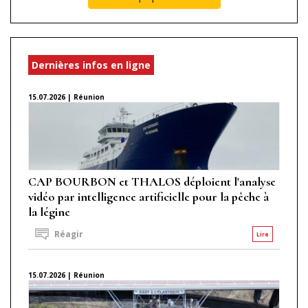
Dernières infos en ligne
15.07.2026 | Réunion
CAP BOURBON et THALOS déploient l'analyse
vidéo par intelligence artificielle pour la pêche à
la légine
Réagir
Lire
15.07.2026 | Réunion