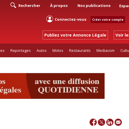
Rechercher
À propos
Nos publications
Espa
Connectez-vous
Créer votre compte
Publiez votre Annonce Légale
Voir l
tes
Reportages
Autos
Motos
Restaurants
Mediacom
Cult