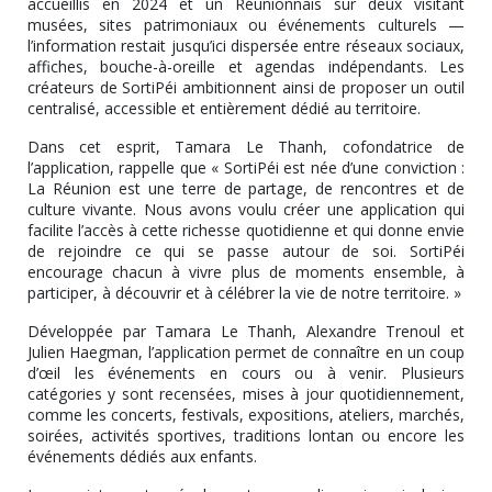
accueillis en 2024 et un Réunionnais sur deux visitant
musées, sites patrimoniaux ou événements culturels —
l’information restait jusqu’ici dispersée entre réseaux sociaux,
affiches, bouche-à-oreille et agendas indépendants. Les
créateurs de SortiPéi ambitionnent ainsi de proposer un outil
centralisé, accessible et entièrement dédié au territoire.
Dans cet esprit, Tamara Le Thanh, cofondatrice de
l’application, rappelle que « SortiPéi est née d’une conviction :
La Réunion est une terre de partage, de rencontres et de
culture vivante. Nous avons voulu créer une application qui
facilite l’accès à cette richesse quotidienne et qui donne envie
de rejoindre ce qui se passe autour de soi. SortiPéi
encourage chacun à vivre plus de moments ensemble, à
participer, à découvrir et à célébrer la vie de notre territoire. »
Développée par Tamara Le Thanh, Alexandre Trenoul et
Julien Haegman, l’application permet de connaître en un coup
d’œil les événements en cours ou à venir. Plusieurs
catégories y sont recensées, mises à jour quotidiennement,
comme les concerts, festivals, expositions, ateliers, marchés,
soirées, activités sportives, traditions lontan ou encore les
événements dédiés aux enfants.