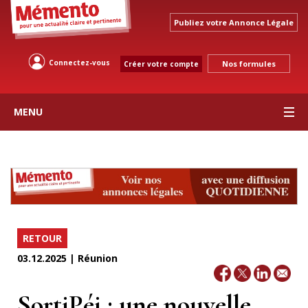
Publiez votre Annonce Légale
Connectez-vous
Nos formules
Créer votre compte
MENU
RETOUR
03.12.2025 | Réunion
SortiPéi : une nouvelle