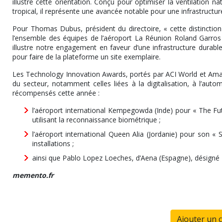
illustre cette orientation. Conçu pour optimiser la ventilation n
tropical, il représente une avancée notable pour une infrastructur
Pour Thomas Dubus, président du directoire, « cette distinctio
l’ensemble des équipes de l’aéroport La Réunion Roland Garros »
illustre notre engagement en faveur d’une infrastructure durable
pour faire de la plateforme un site exemplaire.
Les Technology Innovation Awards, portés par ACI World et Amade
du secteur, notamment celles liées à la digitalisation, à l’autom
récompensés cette année :
l’aéroport international Kempegowda (Inde) pour « The Fu
utilisant la reconnaissance biométrique ;
l’aéroport international Queen Alia (Jordanie) pour son «
installations ;
ainsi que Pablo Lopez Loeches, d’Aena (Espagne), désigné «
memento.fr
Ajouter un 