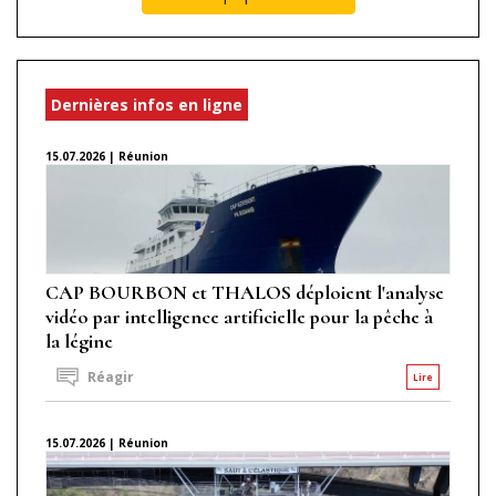
Dernières infos en ligne
15.07.2026 | Réunion
CAP BOURBON et THALOS déploient l'analyse
vidéo par intelligence artificielle pour la pêche à
la légine
Réagir
Lire
15.07.2026 | Réunion