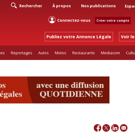
Rechercher
À propos
Nos publications
Espa
Connectez-vous
Créer votre compte
Publiez votre Annonce Légale
Voir l
tes
Reportages
Autos
Motos
Restaurants
Mediacom
Cult