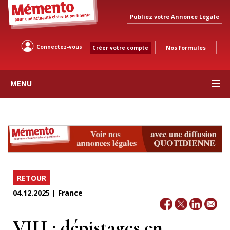
Publiez votre Annonce Légale
Connectez-vous
Nos formules
Créer votre compte
MENU
RETOUR
04.12.2025 | France
VIH : dépistages en