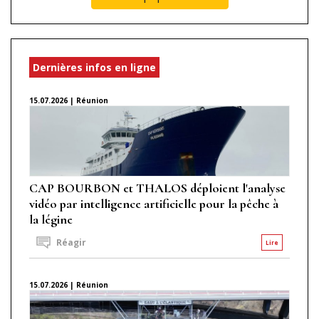
Dernières infos en ligne
15.07.2026 | Réunion
CAP BOURBON et THALOS déploient l'analyse
vidéo par intelligence artificielle pour la pêche à
la légine
Réagir
Lire
15.07.2026 | Réunion