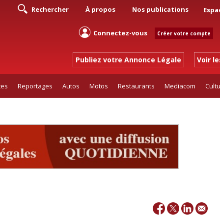
Rechercher
À propos
Nos publications
Espa
Connectez-vous
Créer votre compte
Publiez votre Annonce Légale
Voir l
tes
Reportages
Autos
Motos
Restaurants
Mediacom
Cult