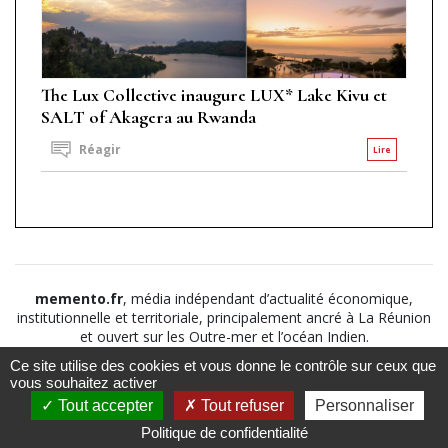
The Lux Collective inaugure LUX* Lake Kivu et
SALT of Akagera au Rwanda
Réagir
Lire
memento.fr
, média indépendant d’actualité économique,
institutionnelle et territoriale, principalement ancré à La Réunion
et ouvert sur les Outre-mer et l’océan Indien.
Ce site utilise des cookies et vous donne le contrôle sur ceux que
©2026
Suivez nous sur
À propos
-
Notice légale
-
vous souhaitez activer
Le
Politique de
Tout accepter
Tout refuser
Personnaliser
Mémento
confidentialité
-
CGV
-
CGU
Politique de confidentialité