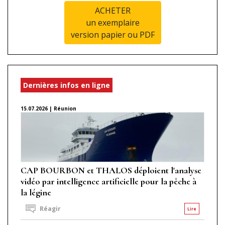
ACHETER
un exemplaire
version papier ou PDF
Dernières infos en ligne
15.07.2026 | Réunion
CAP BOURBON et THALOS déploient l'analyse
vidéo par intelligence artificielle pour la pêche à
la légine
Réagir
Lire