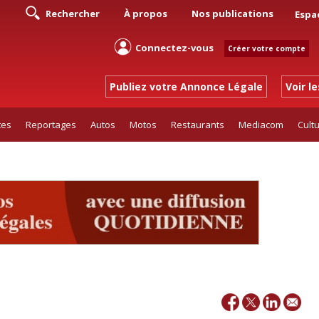
Rechercher
À propos
Nos publications
Espa
Connectez-vous
Créer votre compte
Publiez votre Annonce Légale
Voir l
tes
Reportages
Autos
Motos
Restaurants
Mediacom
Cult