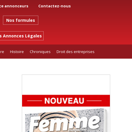
ce annonceurs
Contactez-nous
Nos formules
es Annonces Légales
ure
Histoire
Chroniques
Droit des entreprises