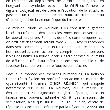
en référence au déploiement de la fibre optique, tout en
intégrant des symboles évoquant le Wi-Fi ou l’empreinte
digitale. L’objectif est de traduire l’évolution de la structure,
passée d’un rôle de déploiement d’infrastructures à celui
d’acteur global de la vie numérique du territoire.
La mission initiale de Réunion THD consistait à garantir
l’accès au très haut débit dans les zones non couvertes par
les opérateurs privés. Selon les données communiquées, cet
objectif est désormais atteint avec 25 500 foyers raccordés
dans sept communes, soit un taux de couverture de 100 %
hors nouvelles constructions, y compris dans les secteurs
isolés des hauts. La boucle locale Gazelle permet aujourd’hui
de diffuser le très haut débit sur l’ensemble de l’île et de
favoriser la concurrence entre fournisseurs d’accès.
Face à la montée des menaces numériques, La Réunion
Connectée a également renforcé son action en matière de
cybersécurité à travers CYBER RÉUNION, qui s’appuie
notamment sur l’EDIH La Réunion, qui a réalisé 91
évaluations et 61 diagnostics « Cyber Départ », avec un
financement pouvant atteindre 65 % des mesures de
sécurisation, ainsi que sur le CSIRT La Réunion, centre de
réponse aux incidents cofinancé par la Région et l’ANSSI, qui