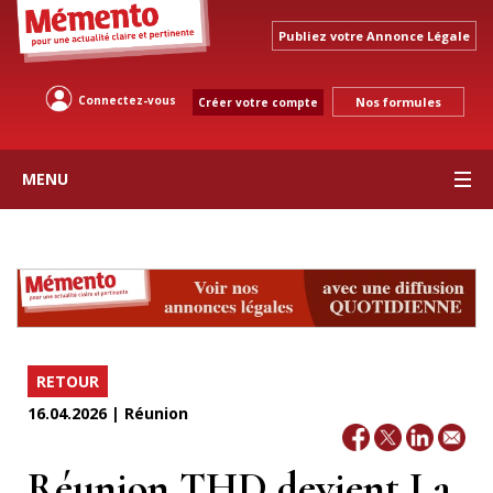
Publiez votre Annonce Légale
Connectez-vous
Nos formules
Créer votre compte
MENU
RETOUR
16.04.2026 | Réunion
Réunion THD devient La