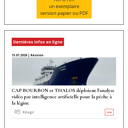
un exemplaire
version papier ou PDF
Dernières infos en ligne
15.07.2026 | Réunion
CAP BOURBON et THALOS déploient l'analyse
vidéo par intelligence artificielle pour la pêche à
la légine
Réagir
Lire