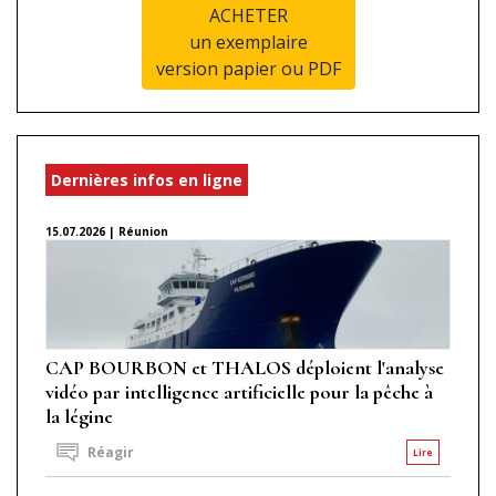
ACHETER
un exemplaire
version papier ou PDF
Dernières infos en ligne
15.07.2026 | Réunion
CAP BOURBON et THALOS déploient l'analyse
vidéo par intelligence artificielle pour la pêche à
la légine
Réagir
Lire