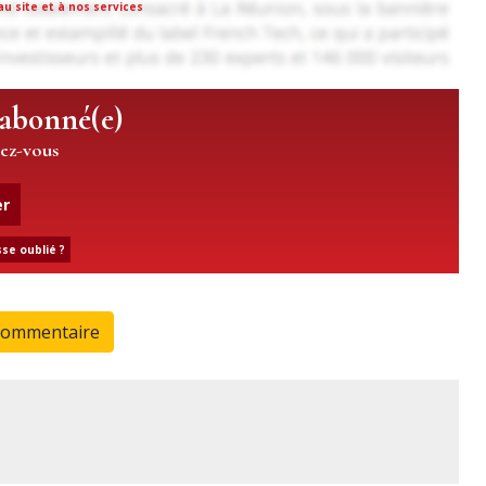
u site et à nos services
 abonné(e)
iez-vous
er
se oublié ?
commentaire