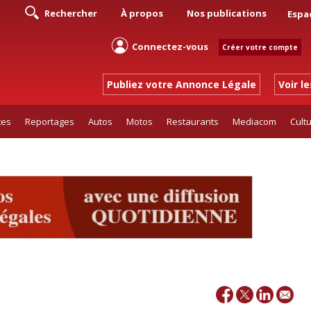
Rechercher
À propos
Nos publications
Espa
Connectez-vous
Créer votre compte
Publiez votre Annonce Légale
Voir l
tes
Reportages
Autos
Motos
Restaurants
Mediacom
Cult