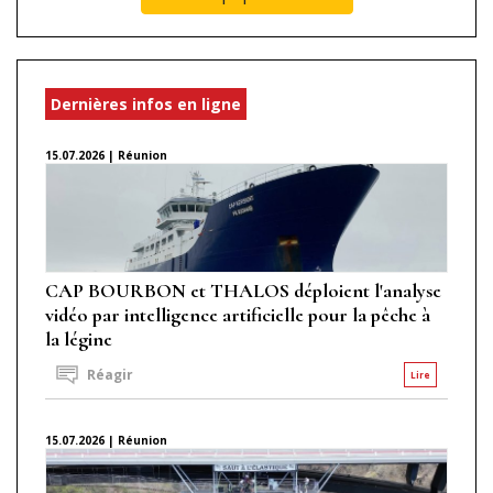
Dernières infos en ligne
15.07.2026 | Réunion
CAP BOURBON et THALOS déploient l'analyse
vidéo par intelligence artificielle pour la pêche à
la légine
Réagir
Lire
15.07.2026 | Réunion