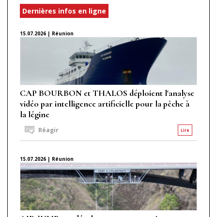
Dernières infos en ligne
15.07.2026 | Réunion
CAP BOURBON et THALOS déploient l'analyse
vidéo par intelligence artificielle pour la pêche à
la légine
Réagir
Lire
15.07.2026 | Réunion