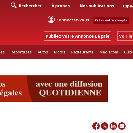
Rechercher
À propos
Nos publications
Espa
Connectez-vous
Créer votre compte
Publiez votre Annonce Légale
Voir l
tes
Reportages
Autos
Motos
Restaurants
Mediacom
Cult