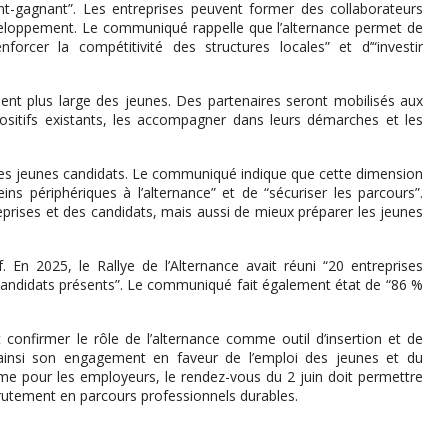
agnant”. Les entreprises peuvent former des collaborateurs
éveloppement. Le communiqué rappelle que l’alternance permet de
forcer la compétitivité des structures locales” et d’“investir
nt plus large des jeunes. Des partenaires seront mobilisés aux
positifs existants, les accompagner dans leurs démarches et les
les jeunes candidats. Le communiqué indique que cette dimension
ins périphériques à l’alternance” et de “sécuriser les parcours”.
prises et des candidats, mais aussi de mieux préparer les jeunes
f. En 2025, le Rallye de l’Alternance avait réuni “20 entreprises
s candidats présents”. Le communiqué fait également état de “86 %
confirmer le rôle de l’alternance comme outil d’insertion et de
ainsi son engagement en faveur de l’emploi des jeunes et du
e pour les employeurs, le rendez-vous du 2 juin doit permettre
rutement en parcours professionnels durables.